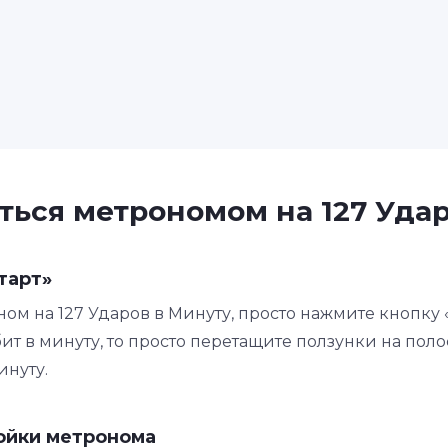
ться метрономом на 127 Уда
тарт»
ном на 127 Ударов в Минуту, просто нажмите кнопку 
ит в минуту, то просто перетащите ползунки на поло
инуту.
ойки метронома