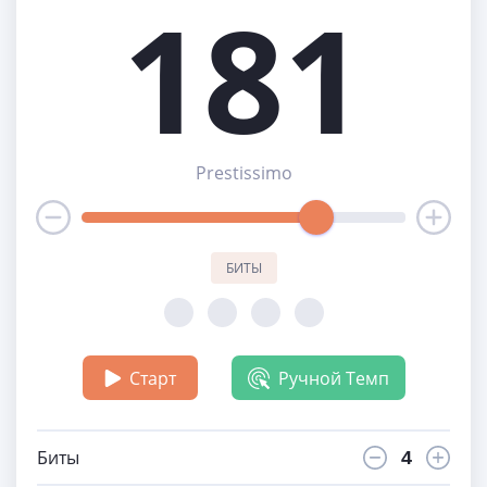
181
Prestissimo
БИТЫ
Старт
Ручной Темп
Биты