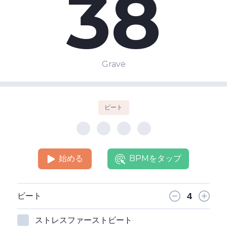
38
Grave
ビート
始める
BPMをタップ
ビート
ストレスファーストビート