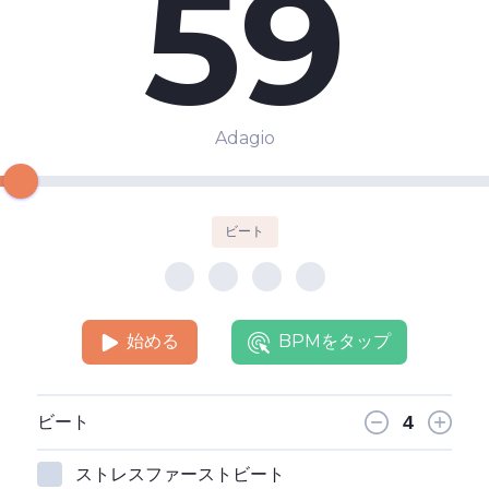
59
Adagio
ビート
始める
BPMをタップ
ビート
ストレスファーストビート