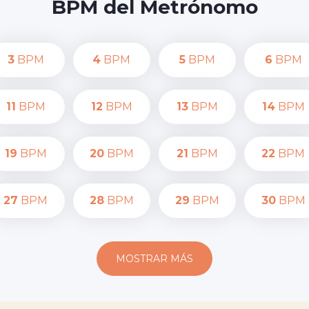
BPM del Metrónomo
3
BPM
4
BPM
5
BPM
6
BPM
11
BPM
12
BPM
13
BPM
14
BPM
19
BPM
20
BPM
21
BPM
22
BPM
27
BPM
28
BPM
29
BPM
30
BPM
MOSTRAR MÁS