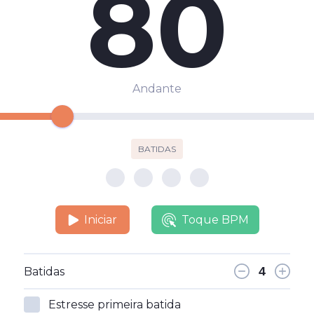
80
Andante
BATIDAS
Iniciar
Toque BPM
Batidas
Estresse primeira batida