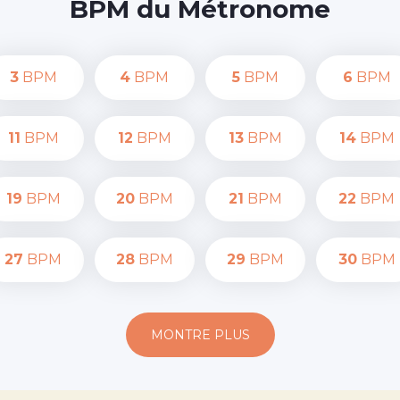
BPM du Métronome
3
BPM
4
BPM
5
BPM
6
BPM
11
BPM
12
BPM
13
BPM
14
BPM
19
BPM
20
BPM
21
BPM
22
BPM
27
BPM
28
BPM
29
BPM
30
BPM
MONTRE PLUS