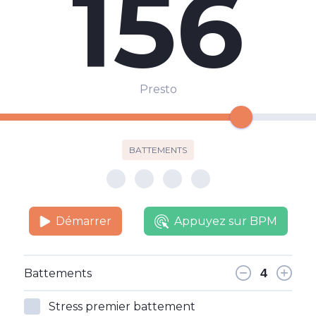
156
Presto
BATTEMENTS
Démarrer
Appuyez sur BPM
Battements
Stress premier battement