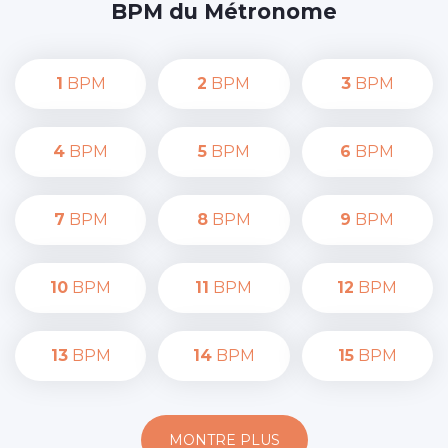
BPM du Métronome
1
BPM
2
BPM
3
BPM
4
BPM
5
BPM
6
BPM
7
BPM
8
BPM
9
BPM
10
BPM
11
BPM
12
BPM
13
BPM
14
BPM
15
BPM
MONTRE PLUS