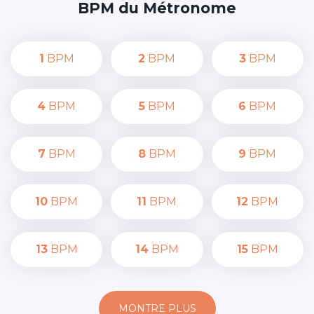
BPM du Métronome
1
BPM
2
BPM
3
BPM
4
BPM
5
BPM
6
BPM
7
BPM
8
BPM
9
BPM
10
BPM
11
BPM
12
BPM
13
BPM
14
BPM
15
BPM
MONTRE PLUS