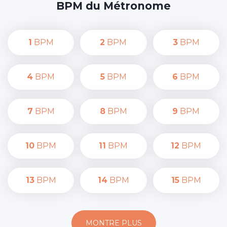
BPM du Métronome
1
BPM
2
BPM
3
BPM
4
BPM
5
BPM
6
BPM
7
BPM
8
BPM
9
BPM
10
BPM
11
BPM
12
BPM
13
BPM
14
BPM
15
BPM
MONTRE PLUS