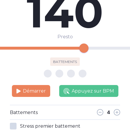
140
Presto
BATTEMENTS
Démarrer
Appuyez sur BPM
Battements
Stress premier battement