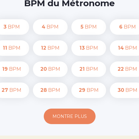
BPM du Métronome
3
BPM
4
BPM
5
BPM
6
BPM
11
BPM
12
BPM
13
BPM
14
BPM
19
BPM
20
BPM
21
BPM
22
BPM
27
BPM
28
BPM
29
BPM
30
BPM
MONTRE PLUS