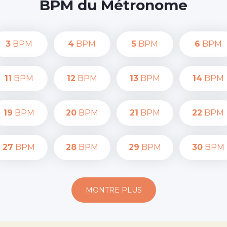
BPM du Métronome
3
BPM
4
BPM
5
BPM
6
BPM
11
BPM
12
BPM
13
BPM
14
BPM
19
BPM
20
BPM
21
BPM
22
BPM
27
BPM
28
BPM
29
BPM
30
BPM
MONTRE PLUS