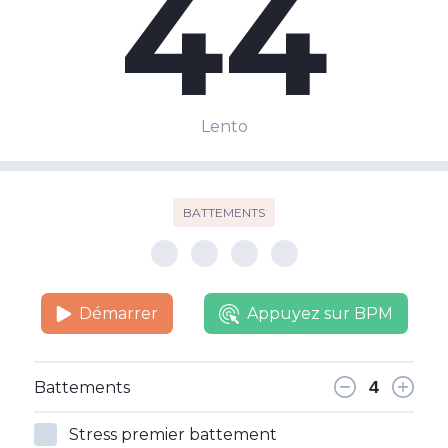
44
Lento
BATTEMENTS
Démarrer
Appuyez sur BPM
Battements
Stress premier battement