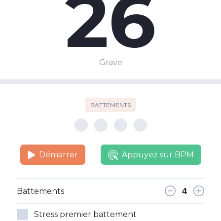
26
Grave
BATTEMENTS
Démarrer
Appuyez sur BPM
Battements
Stress premier battement