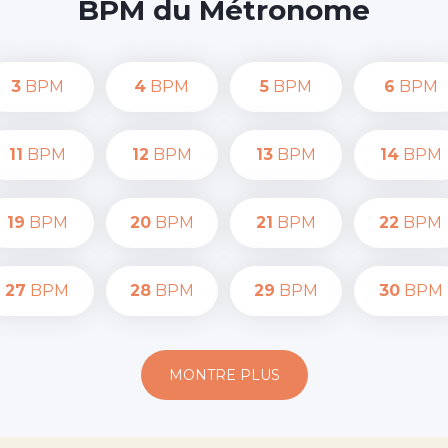
BPM du Métronome
3
BPM
4
BPM
5
BPM
6
BPM
11
BPM
12
BPM
13
BPM
14
BPM
19
BPM
20
BPM
21
BPM
22
BPM
27
BPM
28
BPM
29
BPM
30
BPM
MONTRE PLUS