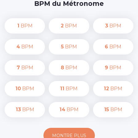
BPM du Métronome
1
BPM
2
BPM
3
BPM
4
BPM
5
BPM
6
BPM
7
BPM
8
BPM
9
BPM
10
BPM
11
BPM
12
BPM
13
BPM
14
BPM
15
BPM
MONTRE PLUS