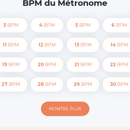
BPM du Métronome
3
BPM
4
BPM
5
BPM
6
BPM
11
BPM
12
BPM
13
BPM
14
BPM
19
BPM
20
BPM
21
BPM
22
BPM
27
BPM
28
BPM
29
BPM
30
BPM
MONTRE PLUS