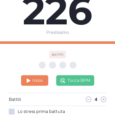
226
Prestissimo
BATTITI
Inizio
Tocca BPM
Battiti
Lo stress prima battuta