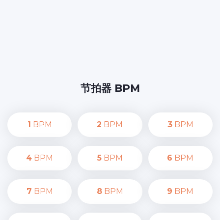
节拍器 BPM
1
BPM
2
BPM
3
BPM
4
BPM
5
BPM
6
BPM
7
BPM
8
BPM
9
BPM