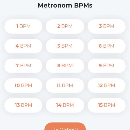
Metronom BPMs
1
BPM
2
BPM
3
BPM
4
BPM
5
BPM
6
BPM
7
BPM
8
BPM
9
BPM
10
BPM
11
BPM
12
BPM
13
BPM
14
BPM
15
BPM
ZEIG MEHR