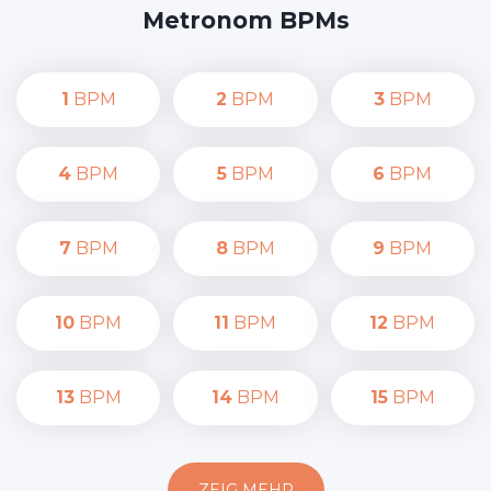
Metronom BPMs
1
BPM
2
BPM
3
BPM
4
BPM
5
BPM
6
BPM
7
BPM
8
BPM
9
BPM
10
BPM
11
BPM
12
BPM
13
BPM
14
BPM
15
BPM
ZEIG MEHR