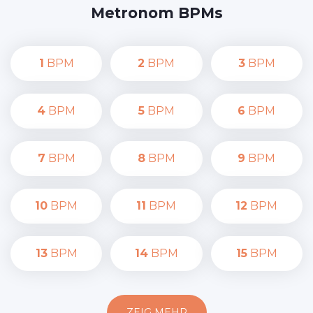
Metronom BPMs
1
BPM
2
BPM
3
BPM
4
BPM
5
BPM
6
BPM
7
BPM
8
BPM
9
BPM
10
BPM
11
BPM
12
BPM
13
BPM
14
BPM
15
BPM
ZEIG MEHR