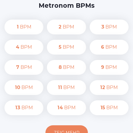
Metronom BPMs
1
BPM
2
BPM
3
BPM
4
BPM
5
BPM
6
BPM
7
BPM
8
BPM
9
BPM
10
BPM
11
BPM
12
BPM
13
BPM
14
BPM
15
BPM
ZEIG MEHR