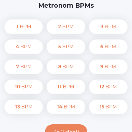
Metronom BPMs
1
BPM
2
BPM
3
BPM
4
BPM
5
BPM
6
BPM
7
BPM
8
BPM
9
BPM
10
BPM
11
BPM
12
BPM
13
BPM
14
BPM
15
BPM
ZEIG MEHR