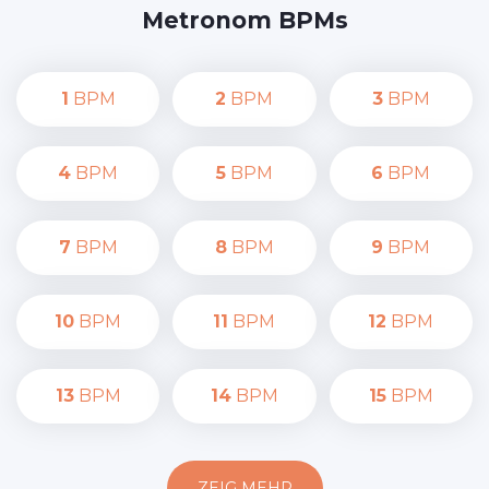
Metronom BPMs
1
BPM
2
BPM
3
BPM
4
BPM
5
BPM
6
BPM
7
BPM
8
BPM
9
BPM
10
BPM
11
BPM
12
BPM
13
BPM
14
BPM
15
BPM
ZEIG MEHR