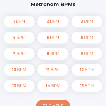
Metronom BPMs
1
BPM
2
BPM
3
BPM
4
BPM
5
BPM
6
BPM
7
BPM
8
BPM
9
BPM
10
BPM
11
BPM
12
BPM
13
BPM
14
BPM
15
BPM
ZEIG MEHR