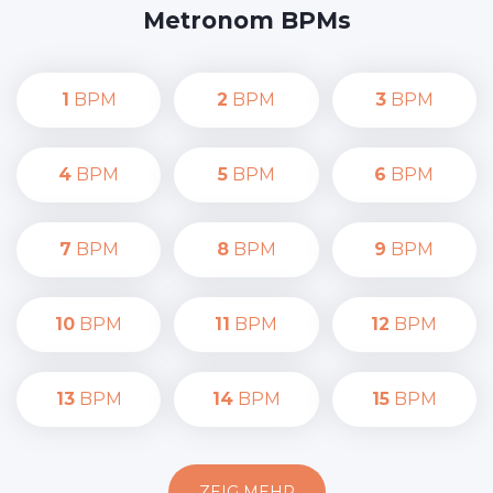
Metronom BPMs
1
BPM
2
BPM
3
BPM
4
BPM
5
BPM
6
BPM
7
BPM
8
BPM
9
BPM
10
BPM
11
BPM
12
BPM
13
BPM
14
BPM
15
BPM
ZEIG MEHR