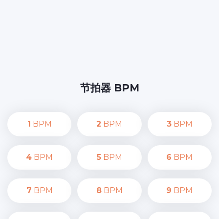
节拍器 BPM
1
BPM
2
BPM
3
BPM
4
BPM
5
BPM
6
BPM
7
BPM
8
BPM
9
BPM