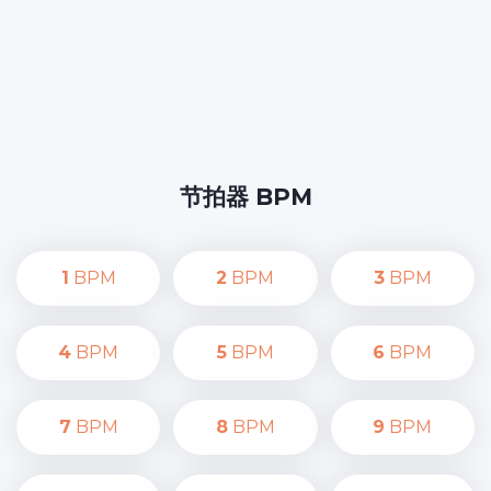
节拍器 BPM
1
BPM
2
BPM
3
BPM
4
BPM
5
BPM
6
BPM
7
BPM
8
BPM
9
BPM