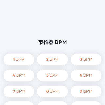
节拍器 BPM
1
BPM
2
BPM
3
BPM
4
BPM
5
BPM
6
BPM
7
BPM
8
BPM
9
BPM