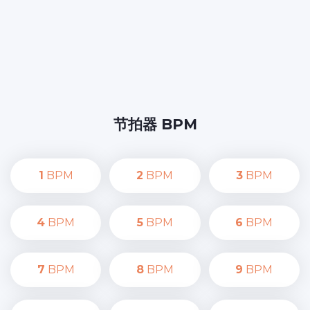
节拍器 BPM
1
BPM
2
BPM
3
BPM
4
BPM
5
BPM
6
BPM
7
BPM
8
BPM
9
BPM