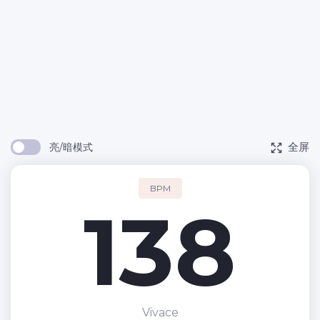
全屏
亮/暗模式
BPM
138
Vivace