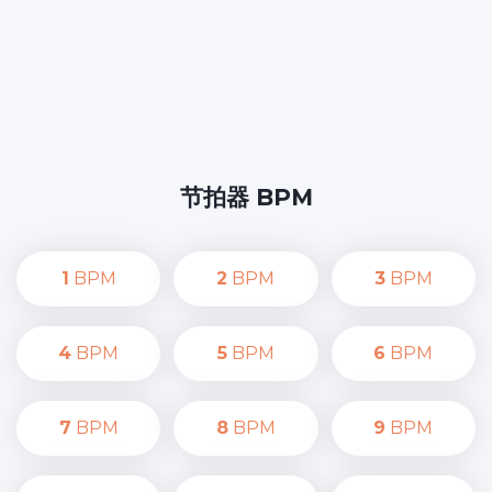
节拍器 BPM
1
BPM
2
BPM
3
BPM
4
BPM
5
BPM
6
BPM
7
BPM
8
BPM
9
BPM