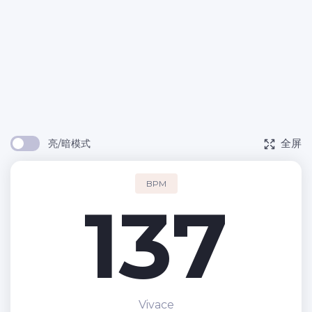
全屏
亮/暗模式
BPM
137
Vivace