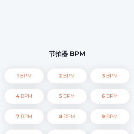
节拍器 BPM
1
BPM
2
BPM
3
BPM
4
BPM
5
BPM
6
BPM
7
BPM
8
BPM
9
BPM