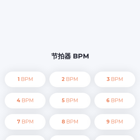
节拍器 BPM
1
BPM
2
BPM
3
BPM
4
BPM
5
BPM
6
BPM
7
BPM
8
BPM
9
BPM