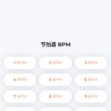
节拍器 BPM
1
BPM
2
BPM
3
BPM
4
BPM
5
BPM
6
BPM
7
BPM
8
BPM
9
BPM