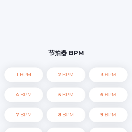
节拍器 BPM
1
BPM
2
BPM
3
BPM
4
BPM
5
BPM
6
BPM
7
BPM
8
BPM
9
BPM