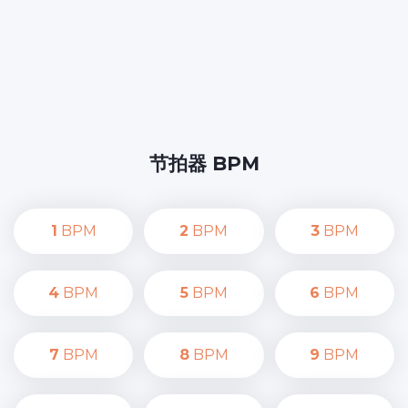
节拍器 BPM
1
BPM
2
BPM
3
BPM
4
BPM
5
BPM
6
BPM
7
BPM
8
BPM
9
BPM