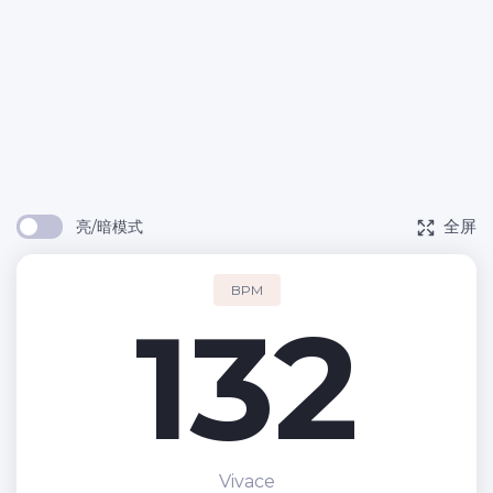
全屏
亮/暗模式
BPM
132
Vivace