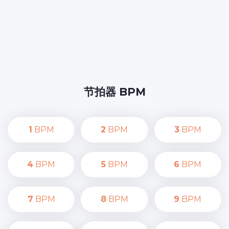
节拍器 BPM
1
BPM
2
BPM
3
BPM
4
BPM
5
BPM
6
BPM
7
BPM
8
BPM
9
BPM