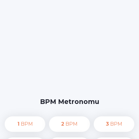
BPM Metronomu
1
BPM
2
BPM
3
BPM