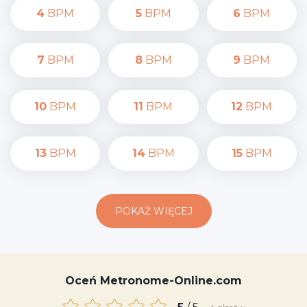
4
BPM
5
BPM
6
BPM
7
BPM
8
BPM
9
BPM
10
BPM
11
BPM
12
BPM
13
BPM
14
BPM
15
BPM
POKAŻ WIĘCEJ
Oceń Metronome-Online.com