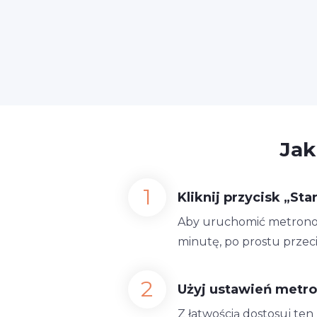
Jak
Kliknij przycisk „Star
Aby uruchomić metronom 1
minutę, po prostu przec
Użyj ustawień metr
Z łatwością dostosuj te