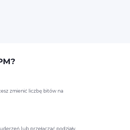
BPM?
esz zmienić liczbę bitów na
uderzeń lub przełączać podziały,