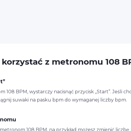
 korzystać z metronomu 108 
t”
08 BPM, wystarczy nacisnąć przycisk „Start”. Jeśli chc
iągnij suwaki na pasku bpm do wymaganej liczby bpm.
onomu
n metronom 108 BPM, na przykład możesz zmienić liczbę 