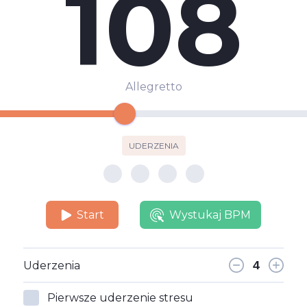
108
Allegretto
UDERZENIA
Start
Wystukaj BPM
Uderzenia
Pierwsze uderzenie stresu