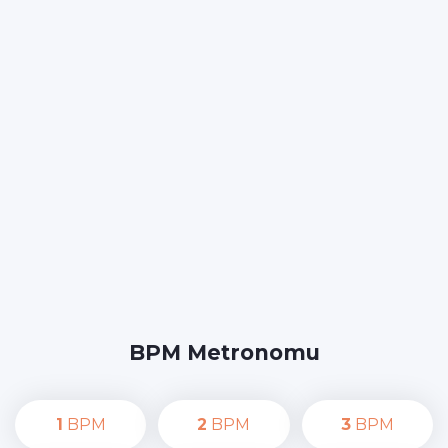
BPM Metronomu
1
BPM
2
BPM
3
BPM