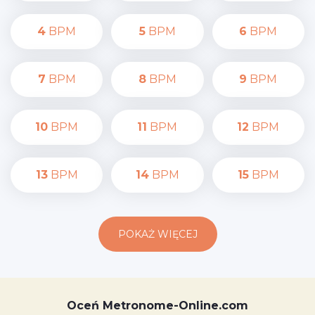
4
BPM
5
BPM
6
BPM
7
BPM
8
BPM
9
BPM
10
BPM
11
BPM
12
BPM
13
BPM
14
BPM
15
BPM
POKAŻ WIĘCEJ
Oceń Metronome-Online.com