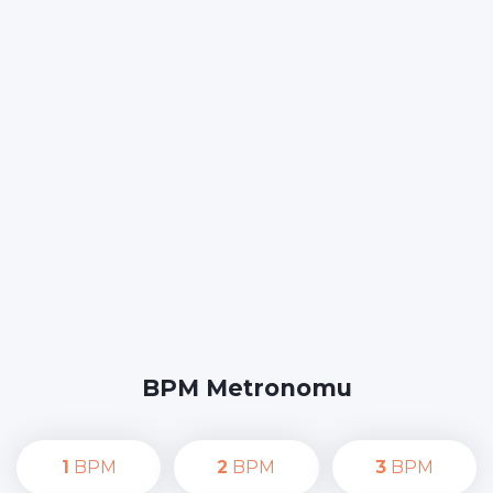
BPM Metronomu
1
BPM
2
BPM
3
BPM