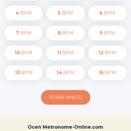
4
BPM
5
BPM
6
BPM
7
BPM
8
BPM
9
BPM
10
BPM
11
BPM
12
BPM
13
BPM
14
BPM
15
BPM
POKAŻ WIĘCEJ
Oceń Metronome-Online.com