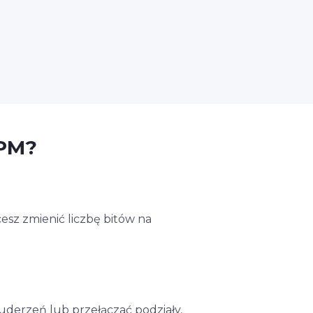
BPM?
esz zmienić liczbę bitów na
uderzeń lub przełączać podziały,