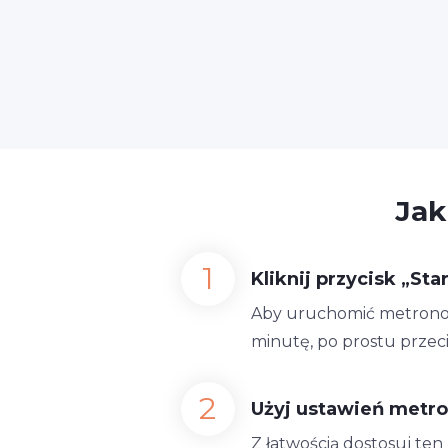
Jak
Kliknij przycisk „Star
Aby uruchomić metronom 1
minutę, po prostu przec
Użyj ustawień metr
Z łatwością dostosuj te