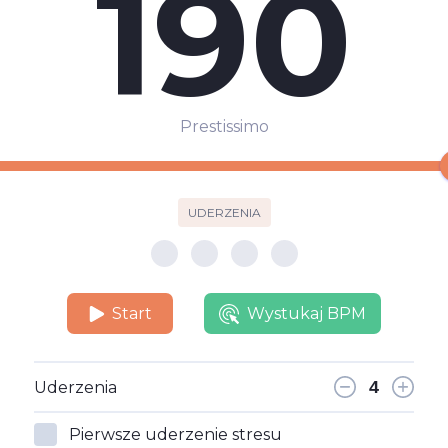
190
Prestissimo
UDERZENIA
Start
Wystukaj BPM
Uderzenia
Pierwsze uderzenie stresu