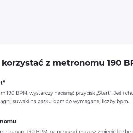
 korzystać z metronomu 190 
t”
90 BPM, wystarczy nacisnąć przycisk „Start”. Jeśli chc
iągnij suwaki na pasku bpm do wymaganej liczby bpm.
onomu
n metronom 190 BPM, na przykład możesz zmienić liczbę 