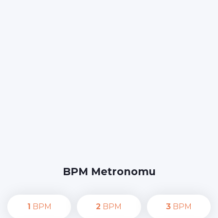
BPM Metronomu
1
BPM
2
BPM
3
BPM