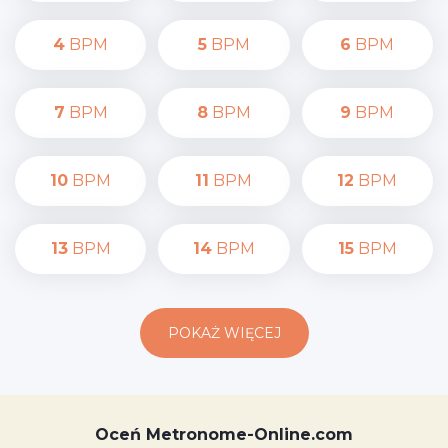
4
BPM
5
BPM
6
BPM
7
BPM
8
BPM
9
BPM
10
BPM
11
BPM
12
BPM
13
BPM
14
BPM
15
BPM
POKAŻ WIĘCEJ
Oceń Metronome-Online.com