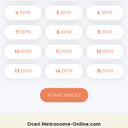
4
BPM
5
BPM
6
BPM
7
BPM
8
BPM
9
BPM
10
BPM
11
BPM
12
BPM
13
BPM
14
BPM
15
BPM
POKAŻ WIĘCEJ
Oceń Metronome-Online.com