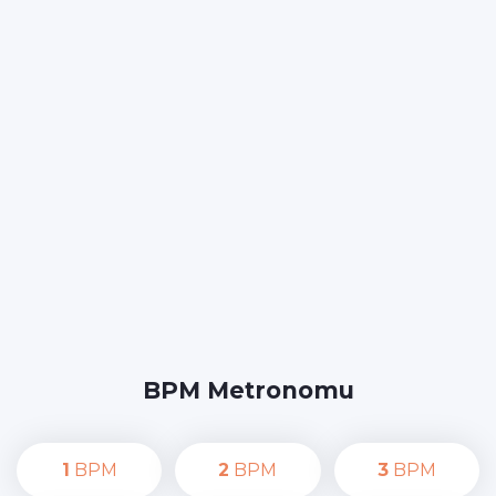
BPM Metronomu
1
BPM
2
BPM
3
BPM