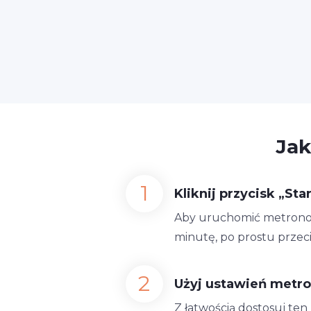
Jak
Kliknij przycisk „Star
Aby uruchomić metronom 1
minutę, po prostu przec
Użyj ustawień metr
Z łatwością dostosuj te