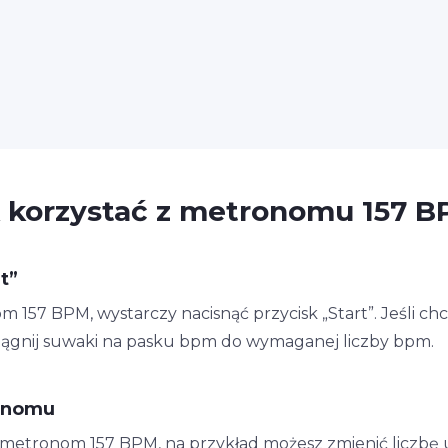
 korzystać z metronomu 157 
t”
57 BPM, wystarczy nacisnąć przycisk „Start”. Jeśli chc
iągnij suwaki na pasku bpm do wymaganej liczby bpm.
onomu
n metronom 157 BPM, na przykład możesz zmienić liczbę 