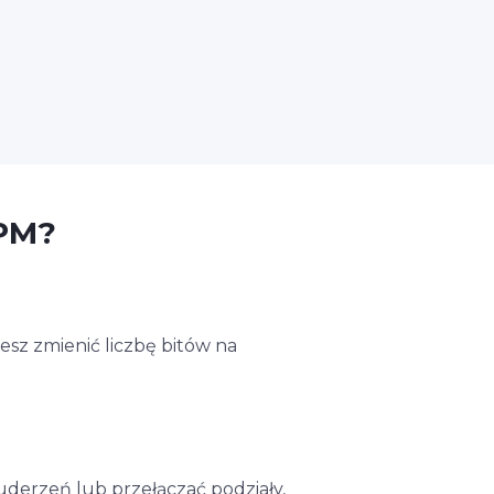
BPM?
esz zmienić liczbę bitów na
uderzeń lub przełączać podziały,