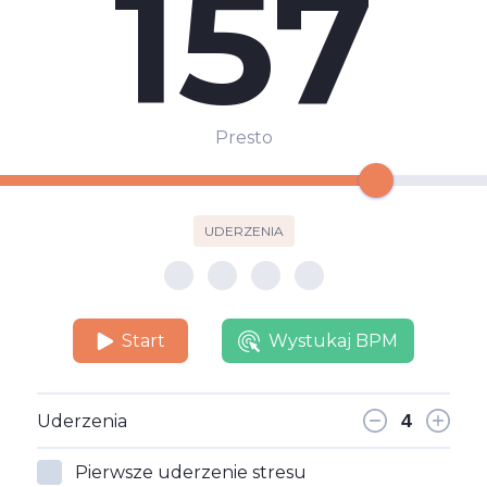
157
Presto
UDERZENIA
Start
Wystukaj BPM
Uderzenia
Pierwsze uderzenie stresu