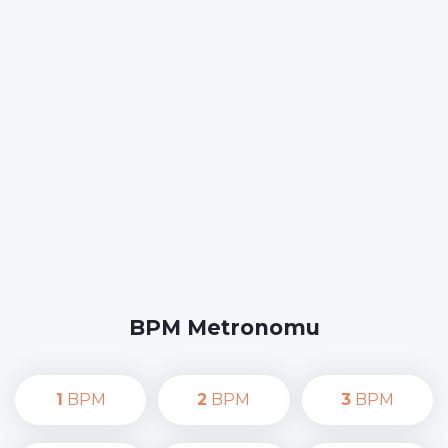
BPM Metronomu
1
BPM
2
BPM
3
BPM