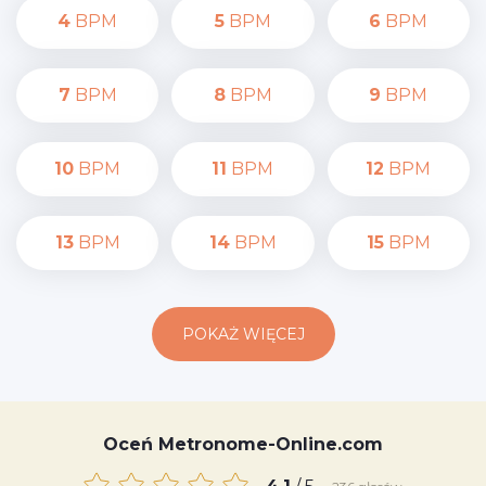
4
BPM
5
BPM
6
BPM
7
BPM
8
BPM
9
BPM
10
BPM
11
BPM
12
BPM
13
BPM
14
BPM
15
BPM
POKAŻ WIĘCEJ
Oceń Metronome-Online.com