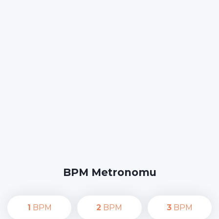
BPM Metronomu
1
BPM
2
BPM
3
BPM