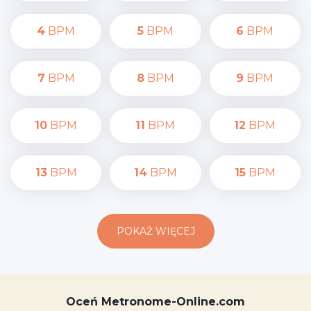
4
BPM
5
BPM
6
BPM
7
BPM
8
BPM
9
BPM
10
BPM
11
BPM
12
BPM
13
BPM
14
BPM
15
BPM
POKAŻ WIĘCEJ
Oceń Metronome-Online.com