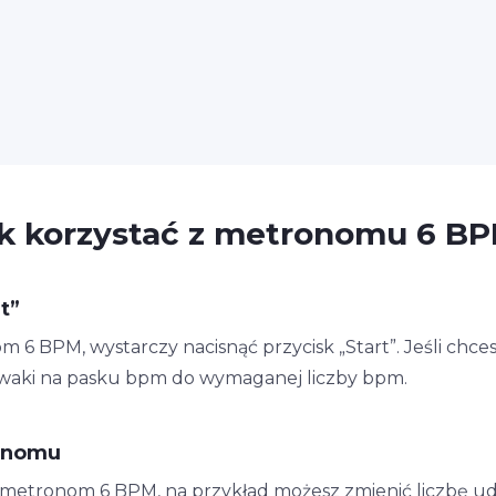
k korzystać z metronomu 6 B
t”
 BPM, wystarczy nacisnąć przycisk „Start”. Jeśli chces
uwaki na pasku bpm do wymaganej liczby bpm.
onomu
n metronom 6 BPM, na przykład możesz zmienić liczbę ude