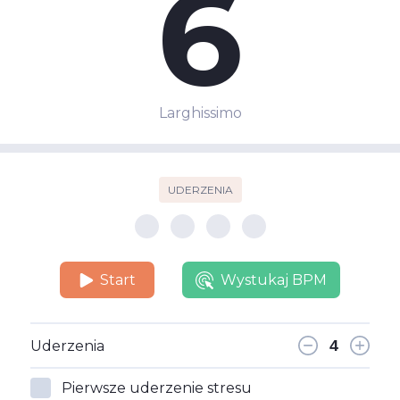
6
Larghissimo
UDERZENIA
Start
Wystukaj BPM
Uderzenia
Pierwsze uderzenie stresu