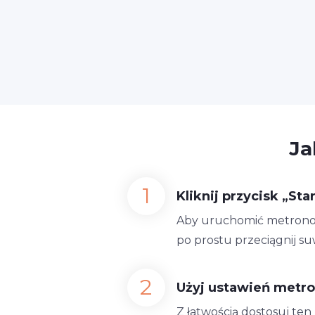
Ja
Kliknij przycisk „Star
Aby uruchomić metronom 6
po prostu przeciągnij s
Użyj ustawień metr
Z łatwością dostosuj te