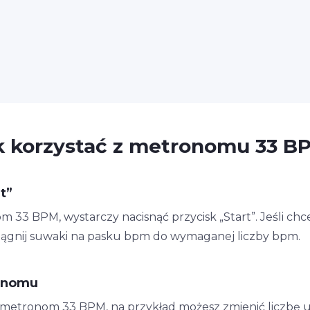
k korzystać z metronomu 33 B
t”
3 BPM, wystarczy nacisnąć przycisk „Start”. Jeśli chce
iągnij suwaki na pasku bpm do wymaganej liczby bpm.
onomu
n metronom 33 BPM, na przykład możesz zmienić liczbę u