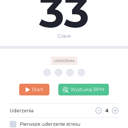
33
Grave
UDERZENIA
Start
Wystukaj BPM
Uderzenia
Pierwsze uderzenie stresu