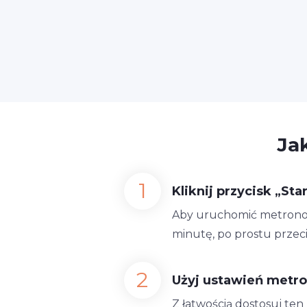
Ja
Kliknij przycisk „Star
Aby uruchomić metronom 3
minutę, po prostu przec
Użyj ustawień metr
Z łatwością dostosuj te