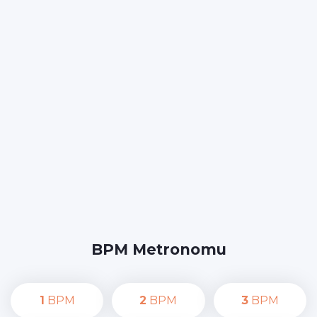
BPM Metronomu
1
BPM
2
BPM
3
BPM