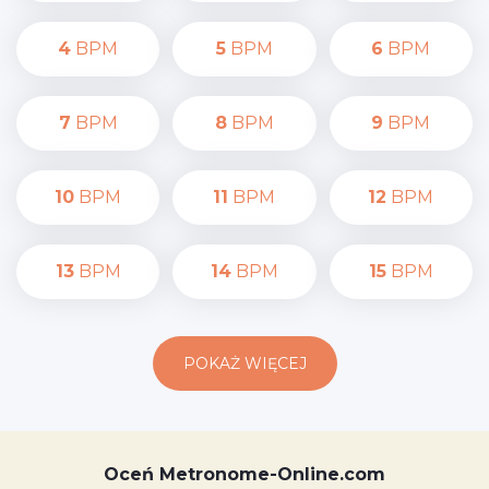
4
BPM
5
BPM
6
BPM
7
BPM
8
BPM
9
BPM
10
BPM
11
BPM
12
BPM
13
BPM
14
BPM
15
BPM
POKAŻ WIĘCEJ
Oceń Metronome-Online.com