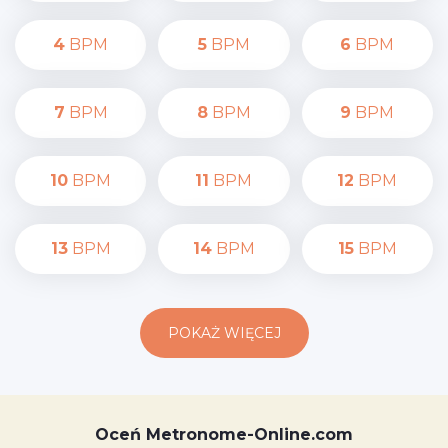
4
BPM
5
BPM
6
BPM
7
BPM
8
BPM
9
BPM
10
BPM
11
BPM
12
BPM
13
BPM
14
BPM
15
BPM
POKAŻ WIĘCEJ
Oceń Metronome-Online.com