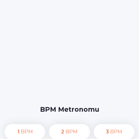
BPM Metronomu
1
BPM
2
BPM
3
BPM